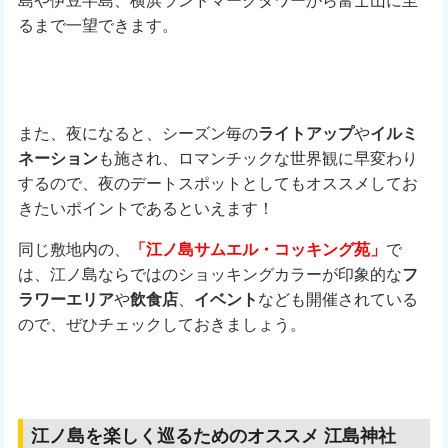
島や伊豆半島、横浜ランドマークタワーから富士山に至
るまで一望できます。
また、夜になると、シーズン毎の
ライトアップ
や
イルミ
ネーション
も施され、ロマンチックな世界観に早変わり
するので、夜のデートスポットとしてもオススメしてお
きたいポイントであるといえます！
同じ敷地内の、
「江ノ島サムエル・コッキング苑」
で
は、江ノ島ならではのショッキングカラーが印象的な
フ
ラワーエリア
や
飲食店
、
イベント
なども開催されている
ので、ぜひチェックしておきましょう。
江ノ島を楽しく巡るためのオススメ 江島神社