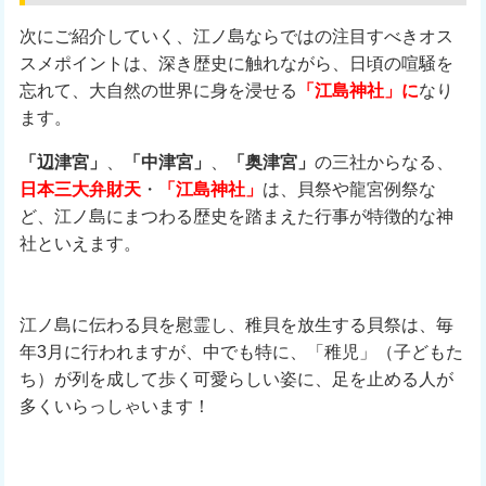
次にご紹介していく、江ノ島ならではの注目すべきオス
スメポイントは、深き歴史に触れながら、日頃の喧騒を
忘れて、大自然の世界に身を浸せる
「江島神社」に
なり
ます。
「辺津宮」
、
「中津宮」
、
「奥津宮」
の三社からなる、
日本三大弁財天
・
「江島神社」
は、貝祭や龍宮例祭な
ど、江ノ島にまつわる歴史を踏まえた行事が特徴的な神
社といえます。
江ノ島に伝わる貝を慰霊し、稚貝を放生する貝祭は、毎
年3月に行われますが、中でも特に、「稚児」（子どもた
ち）が列を成して歩く可愛らしい姿に、足を止める人が
多くいらっしゃいます！