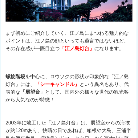
まず初めにご紹介していく、江ノ島にまつわる魅力的な
ポイントは、江ノ島の顔といっても過言ではないほど、
その存在感が一際目立つ
「江ノ島灯台」
になります。
螺旋階段
を中心に、ロウソクの形状が印象的な「江ノ島
灯台」には、
「シーキャンドル」
という異名もあり、代
表的な
「展望台」
として、国内外の様々な世代の観光客
から人気なのが特徴！
2003年に竣工した「江ノ島灯台」は、展望室からの海抜
が約120mあり、快晴の日であれば、箱根や大島、三浦半