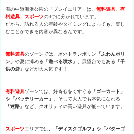
海の中道海浜公園の「プレイエリア」は、
無料遊具
、
有
料遊具
、
スポーツ
の3つに分かれています。
だから、訪れる人の年齢やタイミングによっても、楽し
むことができる内容が異なるんです。
無料遊具
のゾーンでは、屋外トランポリン
「ふわんポリ
ン」
や夏に涼める
「遊べる噴水」
、展望台でもある
「子
供の砦」
などが大人気です！
有料遊具
ゾーンでは、好奇心をくすぐる
「ゴーカート」
や
「バッテリーカー」
、そして大人でも本気になれる
「迷路」
など、クオリティの高い遊具が揃っています。
スポーツ
エリアでは、
「ディスクゴルフ」
や
「パターゴ