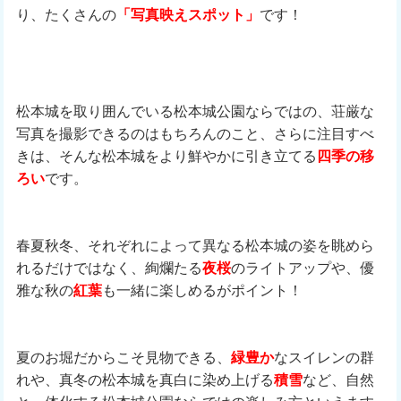
り、たくさんの
「写真映えスポット」
です！
松本城を取り囲んでいる松本城公園ならではの、荘厳な
写真を撮影できるのはもちろんのこと、さらに注目すべ
きは、そんな松本城をより鮮やかに引き立てる
四季の移
ろい
です。
春夏秋冬、それぞれによって異なる松本城の姿を眺めら
れるだけではなく、絢爛たる
夜桜
のライトアップや、優
雅な秋の
紅葉
も一緒に楽しめるがポイント！
夏のお堀だからこそ見物できる、
緑豊か
なスイレンの群
れや、真冬の松本城を真白に染め上げる
積雪
など、自然